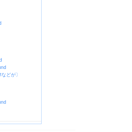
d
d
nd
律などが〕
nd