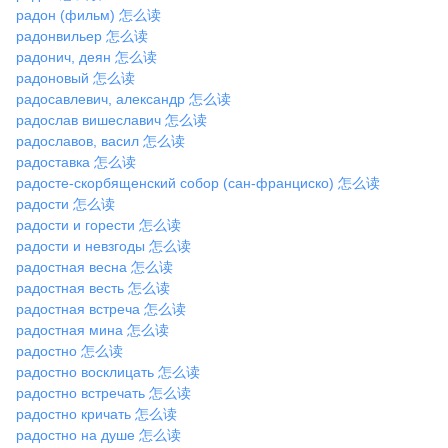
радон (фильм) 怎么读
радонвильер 怎么读
радонич, деян 怎么读
радоновый 怎么读
радосавлевич, александр 怎么读
радослав вишеславич 怎么读
радославов, васил 怎么读
радоставка 怎么读
радосте-скорбященский собор (сан-франциско) 怎么读
радости 怎么读
радости и горести 怎么读
радости и невзгоды 怎么读
радостная весна 怎么读
радостная весть 怎么读
радостная встреча 怎么读
радостная мина 怎么读
радостно 怎么读
радостно восклицать 怎么读
радостно встречать 怎么读
радостно кричать 怎么读
радостно на душе 怎么读